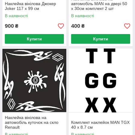
Наклейка вінілова Джокер
автомобіль MAN на двері 50
Joker 117 x 99 см
х 30см комплект 2 шт
В наявності
В наявності
900
400
₴
₴
Купити
Купити
Наклейка вінілова на
автомобіль куточок на скло
Комплект наклейок MAN TGX
Renault
40 х 8.7 см
В наявності
В наявності