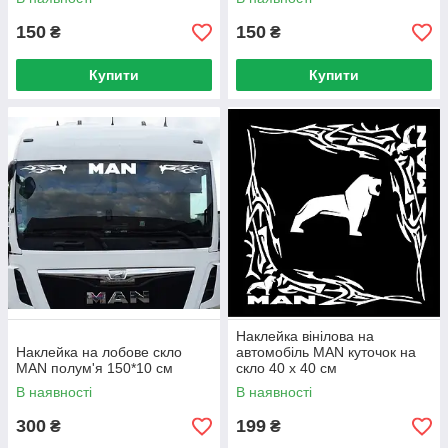
150
150
₴
₴
Купити
Купити
Наклейка вінілова на
Наклейка на лобове скло
автомобіль MAN куточок на
MAN полум'я 150*10 см
скло 40 х 40 см
В наявності
В наявності
300
199
₴
₴