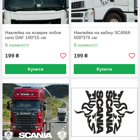
Наклейка на козирек лобое
Наклейка на кабіну SCANIA
скло DAF 100*15 см
500*375 см
В наявності
В наявності
199
199
₴
₴
Купити
Купити