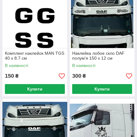
Комплект наклейок MAN TGS
Наклейка лобое скло DAF
40 х 8.7 см
полум'я 150 х 12 см
В наявності
В наявності
150
300
₴
₴
Купити
Купити