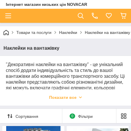
Інтернет магазин низьких цін NOVACAR
Товари та послуги
Наклейки
Наклейки на вантажівку
Наклейки на вантажівку
"Декоративні наклейки на вантажівку" - це унікальний
спосіб додати індивідуальність та стиль до вашої
вантажівки або комерційного транспортного засобу. Ці
наклейки представляють собою різноманітні дизайни,
які можуть включати графічні елементи, кольорові
малюнки, логотипи, символи або текст.
Показати все
Вони мають декілька переваг:
Індивідуальний стиль:
Ви можете вибрати
дизайн, який відповідає вашим уподобанням і
Сортування
0
Фільтри
виділяє вашу вантажівку серед інших на дорозі.
Реклама та брендування:
Якщо ви