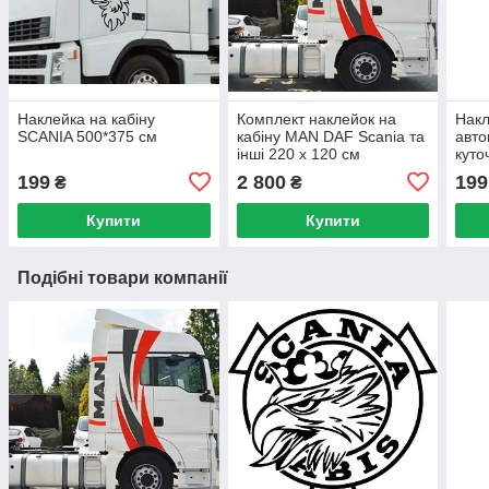
Наклейка на кабіну
Комплект наклейок на
Накл
SCANIA 500*375 см
кабіну MAN DAF Scania та
авто
інші 220 x 120 см
куто
199
2 800
199
₴
₴
Купити
Купити
Подібні товари компанії