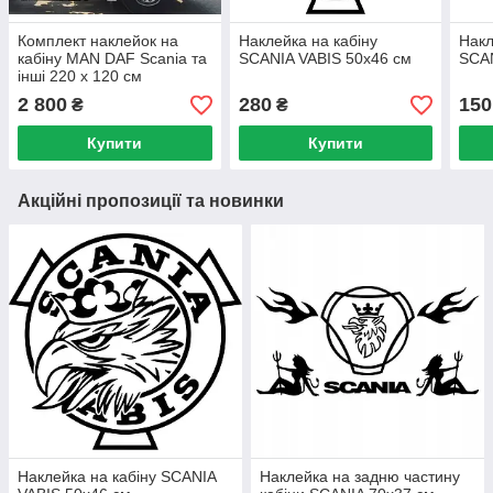
Комплект наклейок на
Наклейка на кабіну
Накл
кабіну MAN DAF Scania та
SCANIA VABIS 50x46 см
SCAN
інші 220 x 120 см
2 800
280
150
₴
₴
Купити
Купити
Акційні пропозиції та новинки
Наклейка на кабіну SCANIA
Наклейка на задню частину