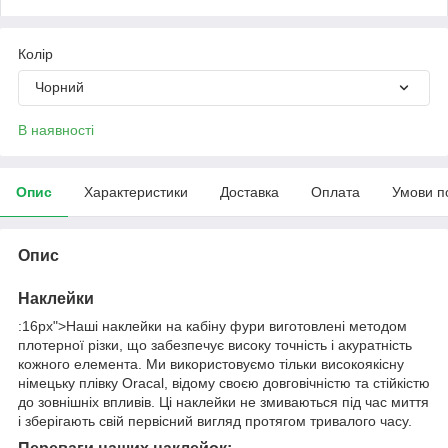
Колір
Чорний
В наявності
Опис
Характеристики
Доставка
Оплата
Умови п
Опис
Наклейки
:16px">Наші наклейки на кабіну фури виготовлені методом
плотерної різки, що забезпечує високу точність і акуратність
кожного елемента. Ми використовуємо тільки високоякісну
німецьку плівку Oracal, відому своєю довговічністю та стійкістю
до зовнішніх впливів. Ці наклейки не змиваються під час миття
і зберігають свій первісний вигляд протягом тривалого часу.