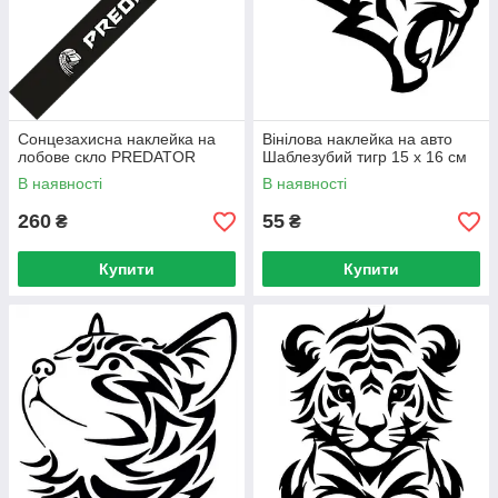
Сонцезахисна наклейка на
Вінілова наклейка на авто
лобове скло PREDATOR
Шаблезубий тигр 15 х 16 см
В наявності
В наявності
260
55
₴
₴
Купити
Купити