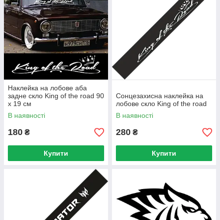
Наклейка на лобове аба
задне скло King of the road 90
Сонцезахисна наклейка на
х 19 см
лобове скло King of the road
В наявності
В наявності
180
280
₴
₴
Купити
Купити