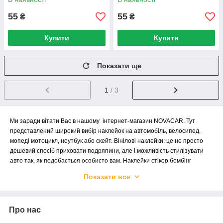
55
55
₴
₴
Купити
Купити
Показати ще
1
/ 3
Ми заради вітати Вас в нашому інтернет-магазин NOVACAR. Тут
представлений широкий вибір наклейок на автомобіль, велосипед,
мопеді мотоцикл, ноутбук або скейт. Вінілові наклейки: це не просто
дешевий спосіб приховати подряпини, але і можливість стилізувати
авто так, як подобається особисто вам. Наклейки стікер бомбінг
дозволять прикрасити ваш автомобіль, Наклейки виготовляються
Показати все
методом плоттерною різання з автомобільного вінілу. Стікери бомбінг
виготовляється з самоклеючої плівки. Стікер призначений для
наклеювання на різні поверхні. У нашому Інтернет магазин НОВАКАР
Про нас
Ви знайдете найцікавіші наклейки. Пропонуємо великий асортимент
вінілових наклейок за відмінною ціною з доставкою по Україні.