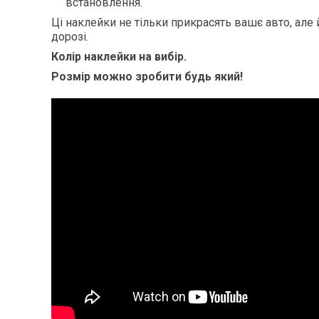
встановлення.
Ці наклейки не тільки прикрасять вашє авто, але й
дорозі.
Колір наклейки на вибір.
Розмір можно зробити будь який!