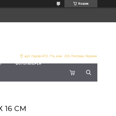
Кошик
вул. Героїв АТО, 71а, ком . 235, Полтава, Україна
І
ФОТОГАЛЕРЕЯ
 16 СМ