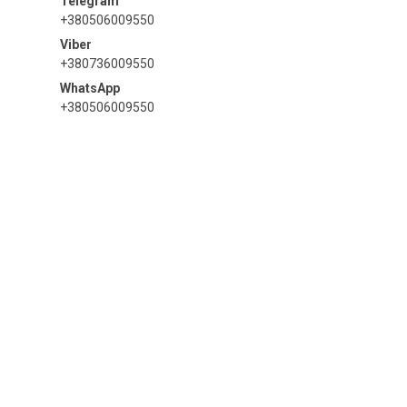
+380506009550
+380736009550
+380506009550