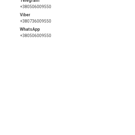
+380506009550
+380736009550
+380506009550