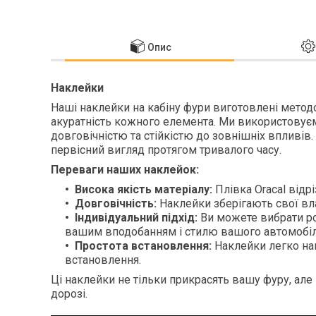
Опис
Наклейки
Наші наклейки на кабіну фури виготовлені мето
акуратність кожного елемента. Ми використовуєм
довговічністю та стійкістю до зовнішніх впливів.
первісний вигляд протягом тривалого часу.
Переваги наших наклейок:
Висока якість матеріалу:
Плівка Oracal відрі
Довговічність:
Наклейки зберігають свої вла
Індивідуальний підхід:
Ви можете вибрати ро
вашим вподобанням і стилю вашого автомобіл
Простота встановлення:
Наклейки легко нан
встановлення.
Ці наклейки не тільки прикрасять вашу фуру, але й
дорозі.