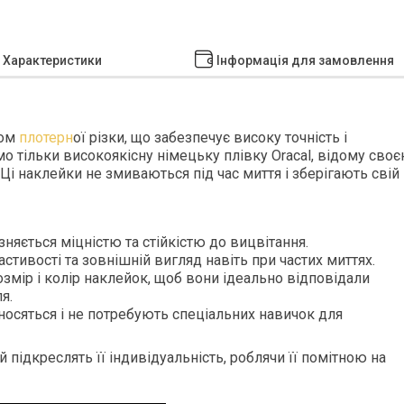
Характеристики
Інформація для замовлення
дом
плотерн
ої різки, що забезпечує високу точність і
о тільки високоякісну німецьку плівку Oracal, відому сво
 Ці наклейки не змиваються під час миття і зберігають свій
зняється міцністю та стійкістю до вицвітання.
стивості та зовнішній вигляд навіть при частих миттях.
змір і колір наклейок, щоб вони ідеально відповідали
я.
осяться і не потребують спеціальних навичок для
 підкреслять її індивідуальність, роблячи її помітною на