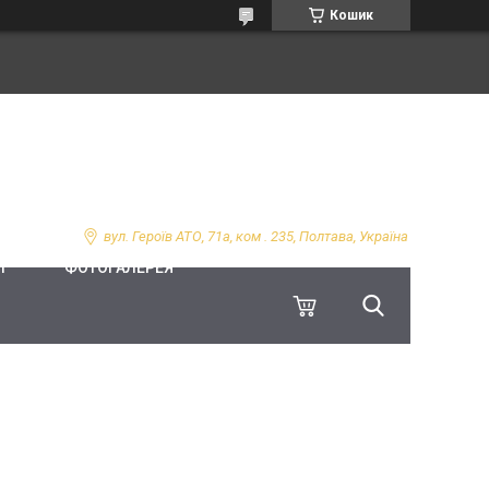
Кошик
вул. Героїв АТО, 71а, ком . 235, Полтава, Україна
І
ФОТОГАЛЕРЕЯ