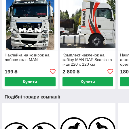
Наклейка на козирок на
Комплект наклейок на
Накл
лобове скло MAN
кабіну MAN DAF Scania та
авто
інші 220 x 120 см
оре
199
2 800
180
₴
₴
Купити
Купити
Подібні товари компанії