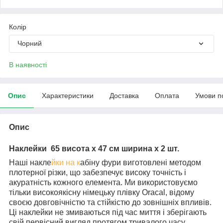
Колір
Чорний
В наявності
Опис
Характеристики
Доставка
Оплата
Умови п
Опис
Наклейки 65 висота х 47 см ширина х 2 шт.
Наші накле
йки на к
абіну фури виготовлені методом
плотерної різки, що забезпечує високу точність і
акуратність кожного елемента. Ми використовуємо
тільки високоякісну німецьку плівку Oracal, відому
своєю довговічністю та стійкістю до зовнішніх впливів.
Ці наклейки не змиваються під час миття і зберігають
свій первісний вигляд протягом тривалого часу.