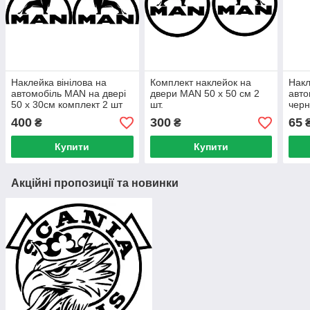
Наклейка вінілова на
Комплект наклейок на
Накл
автомобіль MAN на двері
двери MAN 50 х 50 см 2
авто
50 х 30см комплект 2 шт
шт.
черн
400
300
65
₴
₴
Купити
Купити
Акційні пропозиції та новинки