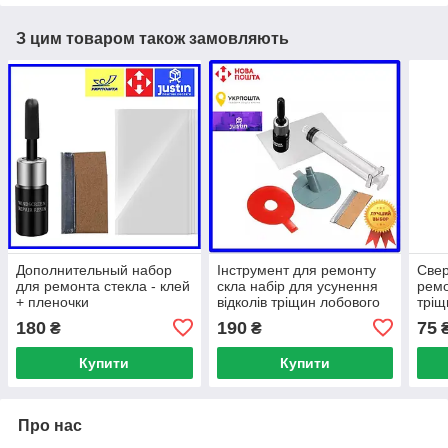
З цим товаром також замовляють
Дополнительный набор
Інструмент для ремонту
Свер
для ремонта стекла - клей
скла набір для усунення
ремо
+ пленочки
відколів тріщин лобового
тріщ
180
190
75
₴
₴
Купити
Купити
Про нас