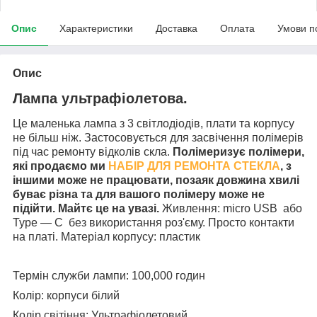
Опис
Характеристики
Доставка
Оплата
Умови п
Опис
Лампа ультрафіолетова.
Це маленька лампа з 3 світлодіодів, плати та корпусу
не більш ніж.
Застосовується для засвічення полімерів
під час ремонту відколів скла.
Полімеризує полімери,
які продаємо ми
НАБІР ДЛЯ РЕМОНТА СТЕКЛА
, з
іншими може не працювати, позаяк довжина хвилі
буває різна та для вашого полімеру може не
підійти. Майтє це на увазі.
Живлення: micro USB або
Type — C без використання роз'єму. Просто контакти
на платі.
Матеріал корпусу: пластик
Термін служби лампи: 100,000 годин
Колір: корпуси білий
Колір світіння: Ультрафіолетовий