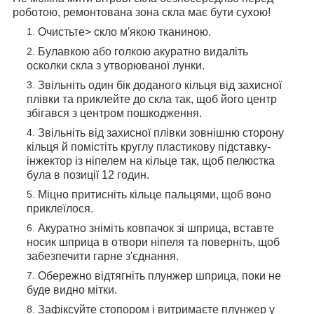
роботою, ремонтована зона скла має бути сухою!
Очистьте> скло м'якою тканиною.
Булавкою або голкою акуратно видаліть
осколки скла з утворюваної лунки.
Звільніть один бік доданого кільця від захисної
плівки та приклейте до скла так, щоб його центр
збігався з центром пошкодження.
Звільніть від захисної плівки зовнішню сторону
кільця й помістіть круглу пластикову підставку-
інжектор із ніпелем на кільце так, щоб пелюстка
була в позиції 12 годин.
Міцно притисніть кільце пальцями, щоб воно
приклеїлося.
Акуратно зніміть ковпачок зі шприца, вставте
носик шприца в отвори ніпеля та поверніть, щоб
забезпечити гарне з'єднання.
Обережно відтягніть плунжер шприца, поки не
буде видно мітки.
Зафіксуйте стопором і витримаєте плунжер у