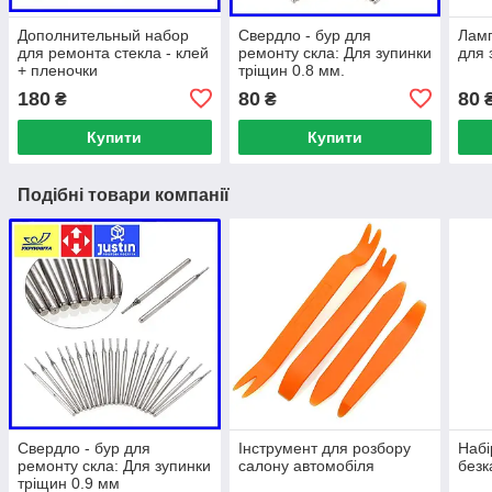
Дополнительный набор
Свердло - бур для
Ламп
для ремонта стекла - клей
ремонту скла: Для зупинки
для 
+ пленочки
тріщин 0.8 мм.
180
80
80
₴
₴
Купити
Купити
Подібні товари компанії
Свердло - бур для
Інструмент для розбору
Набі
ремонту скла: Для зупинки
салону автомобіля
без
тріщин 0.9 мм