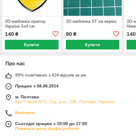
3D-емблема прапор
3D емблема ST на кермо
3D-
України 5x4 см
Німе
140
90
140
₴
₴
Купити
Купити
Про нас
99% позитивних з 424 відгуків за рік
Працює з 08.06.2014
м. Полтава
вул. Героїв АТО, 71а, ком . 235, Полтава, Україна
Контакти
Сьогодні працює з 10:00 до 17:00
Показати весь графік роботи