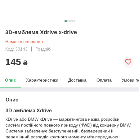
3D-емблема Xdrive x-drive
Немає в наявності
Код: 30143
Роздріб
145
₴
Опис
Характеристики
Доставка
Оплата
Умови п
Опис
3D эмблема Xdrive
xDrive або BMW xDrive — маркетингова назва розробки
систем постійного повного приводу (4WD) від концерну BMW.
Система забезпечує безступеневий, безперервний й
перемінний розподіл крутного моменту між передньою і