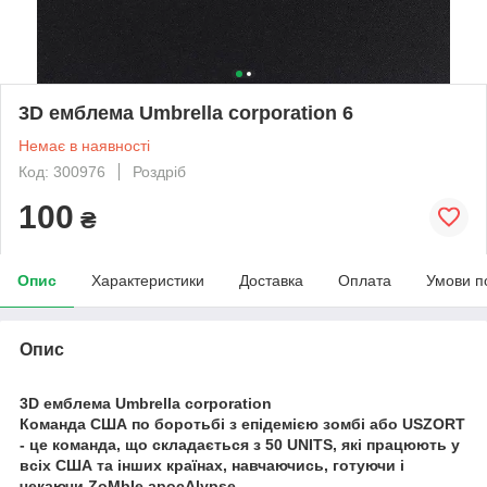
3D емблема Umbrella corporation 6
Немає в наявності
Код: 300976
Роздріб
100
₴
Опис
Характеристики
Доставка
Оплата
Умови п
Опис
3D емблема Umbrella corporation
Команда США по боротьбі з епідемією зомбі або USZORT
- це команда, що складається з 50 UNITS, які працюють у
всіх США та інших країнах, навчаючись, готуючи і
чекаючи ZoMbIe apocAlypse.