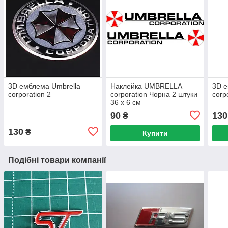
3D емблема Umbrella
Наклейка UMBRELLA
3D е
corporation 2
corporation Чорна 2 штуки
corp
36 х 6 см
90
130
₴
130
₴
Купити
Подібні товари компанії