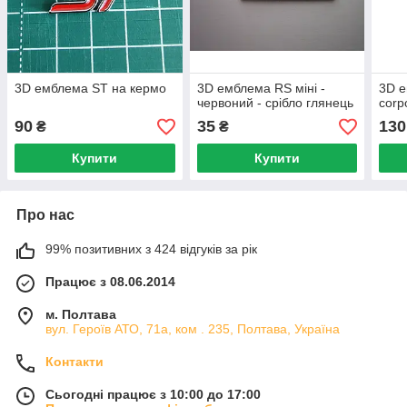
3D емблема ST на кермо
3D емблема RS міні -
3D e
червоний - срібло глянець
corp
90
35
130
₴
₴
Купити
Купити
Про нас
99% позитивних з 424 відгуків за рік
Працює з 08.06.2014
м. Полтава
вул. Героїв АТО, 71а, ком . 235, Полтава, Україна
Контакти
Сьогодні працює з 10:00 до 17:00