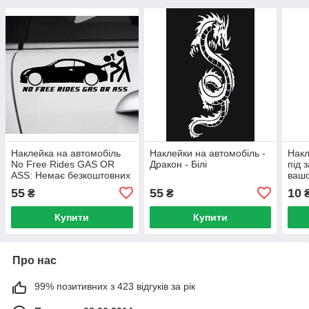
Наклейка на автомобіль
Наклейки на автомобіль -
Накл
No Free Rides GAS OR
Дракон - Білі
під 
ASS: Немає безкоштовних
вашо
поїздок - паливо або
55
55
10
₴
₴
попка - чорна
Купити
Купити
Про нас
99% позитивних з 423 відгуків за рік