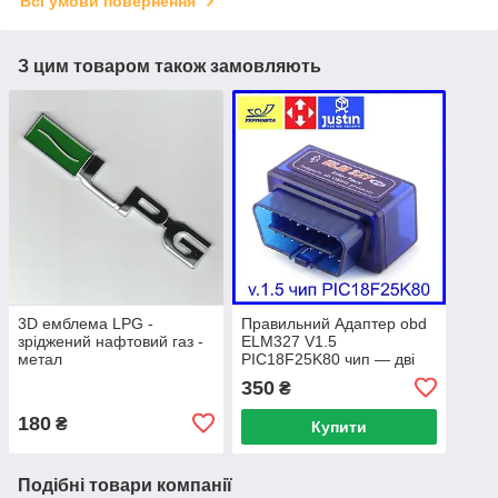
Всі умови повернення
З цим товаром також замовляють
3D емблема LPG -
Правильний Адаптер obd
зріджений нафтовий газ -
ELM327 V1.5
метал
PIC18F25K80 чип — дві
плати Гарантія
350
₴
повернення
180
₴
Купити
Подібні товари компанії