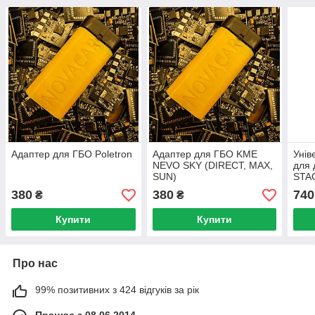
Адаптер для ГБО Poletron
Адаптер для ГБО KME
Унів
NEVO SKY (DIRECT, MAX,
для 
SUN)
STAG
Yota,
380
380
740
₴
₴
інши
Купити
Купити
Про нас
99% позитивних з 424 відгуків за рік