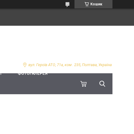
Кошик
вул. Героїв АТО, 71а, ком . 235, Полтава, Україна
І
ФОТОГАЛЕРЕЯ