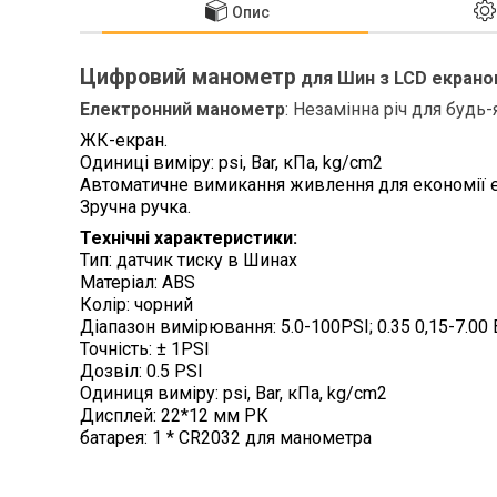
Опис
Цифровий манометр
для Шин з LCD екрано
Електронний манометр
: Незамінна річ для будь-
ЖК-екран.
Одиниці виміру: psi, Bar, кПа, kg/cm2
Автоматичне вимикання живлення для економії ен
Зручна ручка.
Технічні характеристики:
Тип: датчик тиску в Шинах
Матеріал: ABS
Колір: чорний
Діапазон вимірювання: 5.0-100PSI; 0.35 0,15-7.00
Точність: ± 1PSI
Дозвіл: 0.5 PSI
Одиниця виміру:
psi, Bar, кПа, kg/cm2
Дисплей: 22*12 мм РК
батарея: 1 * CR2032 для манометра