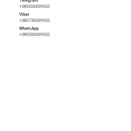
+380506009550
+380736009550
+380506009550