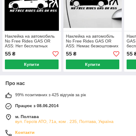
Наклейка на автомобиль
Наклейка на автомобіль
Накл
No Free Rides GAS OR
No Free Rides GAS OR
GAS
ASS: Нет бесплатных
ASS: Немає безкоштовних
бесп
поездок - топливо или
поїздок - паливо або
топл
55
55
55
₴
₴
попка - белая
попка - чорна
Купити
Купити
Про нас
99% позитивних з 425 відгуків за рік
Працює з 08.06.2014
м. Полтава
вул. Героїв АТО, 71а, ком . 235, Полтава, Україна
Контакти