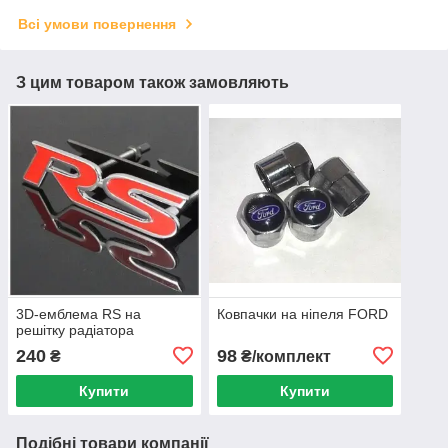
Всі умови повернення
З цим товаром також замовляють
3D-емблема RS на
Ковпачки на ніпеля FORD
решітку радіатора
240
98
₴
₴/комплект
Купити
Купити
Подібні товари компанії