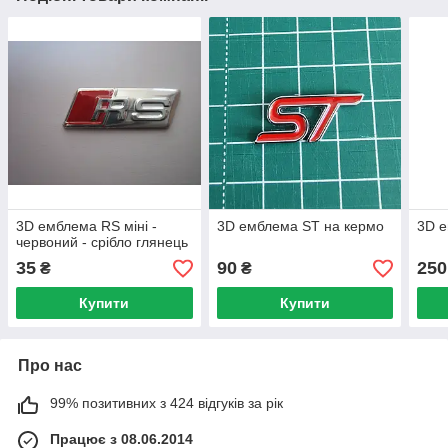
3D емблема RS міні -
3D емблема ST на кермо
3D е
червоний - срібло глянець
35
90
250
₴
₴
Купити
Купити
Про нас
99% позитивних з 424 відгуків за рік
Працює з 08.06.2014