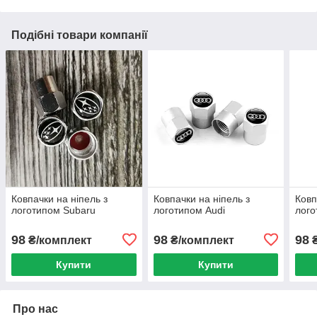
Подібні товари компанії
Ковпачки на ніпель з
Ковпачки на ніпель з
Ковп
логотипом Subaru
логотипом Audi
лог
98
98
98
₴/комплект
₴/комплект
₴
Купити
Купити
Про нас