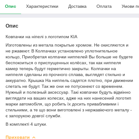
Опис
Характеристики
Доставка
Оплата
Умови п
Опис
Ковпачки на ніпелі з логотипом KIA
Изготовлены из метала покрытые хромом. Не окисляются и
не ржавеют. В Колпачках установлено уплотнительное
кольцо, Приобретая колпачки ниппелей Вы больше не будете
беспокоиться о приспущенных колёсах, так как ниппеля
камер теперь будут герметично закрыты. Колпачки на
ниппеля сделаны из прочного сплава, выглядят стильно и
аккуратно. Крышка На ниппель садятся плотно, при движении
слетать не будут. Так же они не потускнеют со временем.
Нужный и полезный аксессуар. Такі ковпачки будуть відмінно
виглядати на ваших колесах, адже на них нанесений логотип
марки автомобіля, що робить їх досить привабливими і
стильними, а те що вони виготовлені з нержавіючого металу -
є запорукою довгої служби.
В комплекті 4 штуки.
Приховати