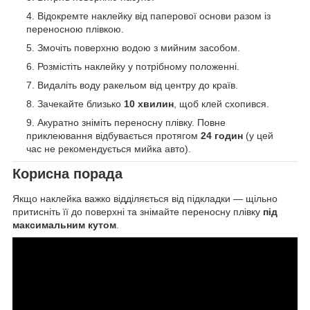
Відокремте наклейку від паперової основи разом із
переносною плівкою.
Змочіть поверхню водою з мийним засобом.
Розмістіть наклейку у потрібному положенні.
Видаліть воду ракельом від центру до країв.
Зачекайте близько
10 хвилин
, щоб клей схопився.
Акуратно зніміть переносну плівку. Повне
приклеювання відбувається протягом
24 годин
(у цей
час не рекомендується мийка авто).
Корисна порада
Якщо наклейка важко відділяється від підкладки — щільно
притисніть її до поверхні та знімайте переносну плівку
під
максимальним кутом
.