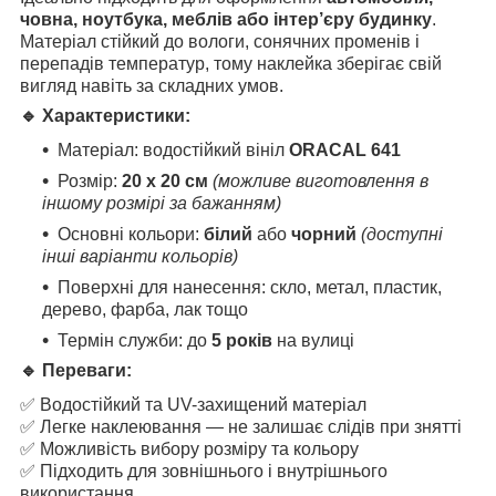
човна, ноутбука, меблів або інтер’єру будинку
.
Матеріал стійкий до вологи, сонячних променів і
перепадів температур, тому наклейка зберігає свій
вигляд навіть за складних умов.
🔹 Характеристики:
Матеріал: водостійкий вініл
ORACAL 641
Розмір:
20 х 20 см
(можливе виготовлення в
іншому розмірі за бажанням)
Основні кольори:
білий
або
чорний
(доступні
інші варіанти кольорів)
Поверхні для нанесення: скло, метал, пластик,
дерево, фарба, лак тощо
Термін служби: до
5 років
на вулиці
🔹 Переваги:
✅ Водостійкий та UV-захищений матеріал
✅ Легке наклеювання — не залишає слідів при знятті
✅ Можливість вибору розміру та кольору
✅ Підходить для зовнішнього і внутрішнього
використання