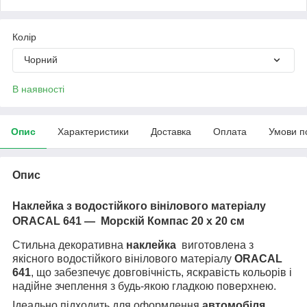
Колір
Чорний
В наявності
Опис
Характеристики
Доставка
Оплата
Умови п
Опис
Наклейка з водостійкого вінілового матеріалу
ORACAL 641 —
Морскій Компас 20 х 20 см
Стильна декоративна
наклейка
виготовлена з
якісного водостійкого вінілового матеріалу
ORACAL
641
, що забезпечує довговічність, яскравість кольорів і
надійне зчеплення з будь-якою гладкою поверхнею.
Ідеально підходить для оформлення
автомобіля,