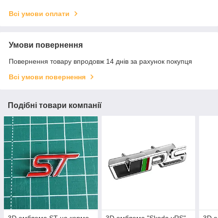
Всі умови оплати
Умови повернення
Повернення товару впродовж 14 днів за рахунок покупця
Всі умови повернення
Подібні товари компанії
3D емблема ST на кермо
3D емблема "Skoda vRS"
3D е