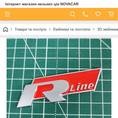
Інтернет магазин низьких цін NOVACAR
Товари та послуги
Емблеми та логотипи
3D эмблема