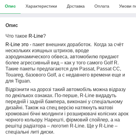
Опис
Характеристики
Доставка
Оплата
Умови п
Опис
Что такое
R
-Line
?
R
-Line это -
пакет внешних доработок. Когда за счёт
нескольких изящных штрихов, вроде
аэродинамического обвеса, автомобилю придают
более агрессивный вид – как у того самого Golf R.
Такие пакеты предлагаются для Passat, Passat СС,
Touareg, базового Golf, а с недавнего времени еще и
для Tiguan.
Відрізнити на дорозі такий автомобіль можна відразу
по декількох ознаках. По-перше, R-Line видадуть
передній і задній бампера, виконані у спеціальному
дизайні. Також на спец версію натякнуть матові
хромовані бічні молдинги і розширювачі колісних арок
чорного кольору. Нарешті, фірмовий спойлер, а на
решітці радіатора – логотип R-Line. Ще у R-Line –
спеціальні литі диски.