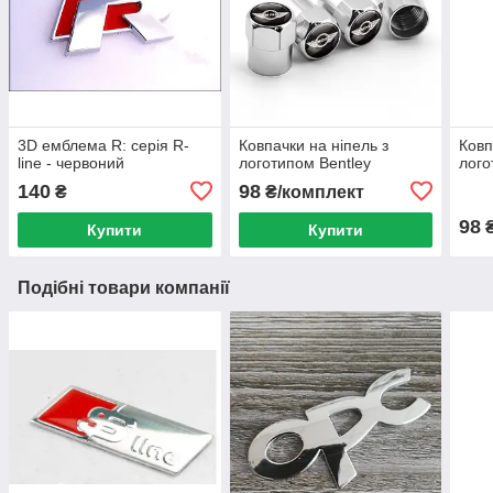
3D емблема R: серія R-
Ковпачки на ніпель з
Ковп
line - червоний
логотипом Bentley
лого
140
98
₴
₴/комплект
98
₴
Купити
Купити
Подібні товари компанії