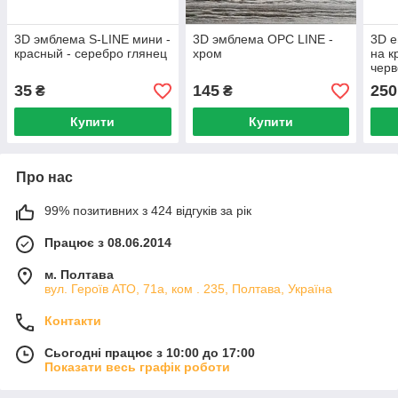
3D эмблема S-LINE мини -
3D эмблема OPC LINE -
3D е
красный - серебро глянец
хром
на к
чер
35
145
250
₴
₴
Купити
Купити
Про нас
99% позитивних з 424 відгуків за рік
Працює з 08.06.2014
м. Полтава
вул. Героїв АТО, 71а, ком . 235, Полтава, Україна
Контакти
Сьогодні працює з 10:00 до 17:00
Показати весь графік роботи