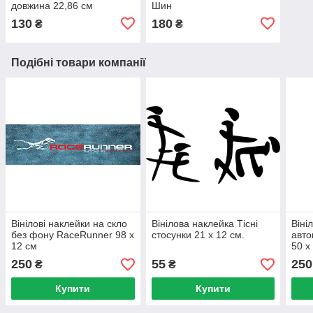
довжина 22,86 см
Шин
130
180
₴
₴
Подібні товари компанії
Вінілові наклейки на скло
Вінілова наклейка Тісні
Віні
без фону RaceRunner 98 х
стосунки 21 x 12 см.
авто
12 см
50 х
250
55
250
₴
₴
Купити
Купити