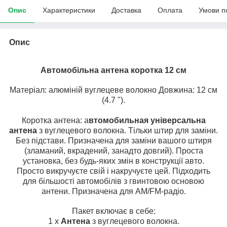
Опис
Характеристики
Доставка
Оплата
Умови п
Опис
Автомобільна антена коротка 12 см
Матеріал: алюміній вуглецеве волокно Довжина: 12 см
(4.7 ").
Коротка антена: а
втомобильная універсальна
антена
з вуглецевого волокна. Тільки штир для заміни.
Без підстави. Призначена для заміни вашого штиря
(зламаний, вкрадений, занадто довгий). Проста
установка, без будь-яких змін в конструкції авто.
Просто викручуєте свій і накручуєте цей.
Підходить
для більшості автомобілів з гвинтовою основою
антени. Призначена для AM/FM-радіо.
Пакет включає в себе:
1 x
Антена
з вуглецевого волокна.