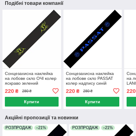
Подібні товари компанії
Сонцезахисна наклейка
Сонцезахисна наклейка
Сонц
на лобове скло ОЧІ колер
на лобове скло PASSAT
на л
яскраво зелений
колер надпису синій
LAN
яскр
220
220
220
₴
₴
280 ₴
280 ₴
Купити
Купити
Акційні пропозиції та новинки
РОЗПРОДАЖ
–21%
РОЗПРОДАЖ
–21%