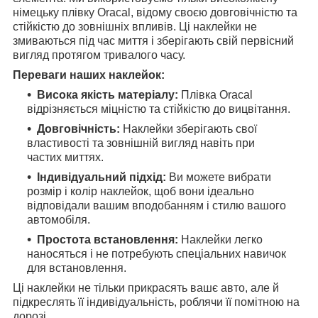
німецьку плівку Oracal, відому своєю довговічністю та
стійкістю до зовнішніх впливів. Ці наклейки не
змиваються під час миття і зберігають свій первісний
вигляд протягом тривалого часу.
Переваги наших наклейок:
Висока якість матеріалу:
Плівка Oracal
відрізняється міцністю та стійкістю до вицвітання.
Довговічність:
Наклейки зберігають свої
властивості та зовнішній вигляд навіть при
частих миттях.
Індивідуальний підхід:
Ви можете вибрати
розмір і колір наклейок, щоб вони ідеально
відповідали вашим вподобанням і стилю вашого
автомобіля.
Простота встановлення:
Наклейки легко
наносяться і не потребують спеціальних навичок
для встановлення.
Ці наклейки не тільки прикрасять вашє авто, але й
підкреслять її індивідуальність, роблячи її помітною на
дорозі.