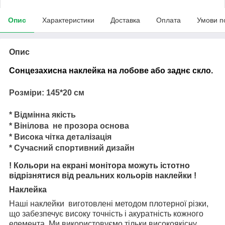
Опис
Характеристики
Доставка
Оплата
Умови п
Опис
Сонцезахисна наклейка на лобове або заднє скло.
Розміри: 145*20 см
* Відмінна якість
* Вінілова не прозора основа
* Висока чітка деталізація
* Сучасний спортивний дизайн
! Кольори на екрані монітора можуть істотно
відрізнятися від реальних кольорів наклейки !
Наклейка
Наші наклейки виготовлені методом плотерної різки,
що забезпечує високу точність і акуратність кожного
елемента. Ми використовуємо тільки високоякісну