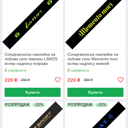
Сонцезахисна наклейка на
Сонцезахисна наклейка на
лобове скло daewoo LANOS
лобове скло Memento mori
колер надпису яскраво
колер надпису жовтий
зелений
В наявності
В наявності
220
220
₴
₴
280 ₴
280 ₴
Купити
Купити
РОЗПРОДАЖ
–21%
РОЗПРОДАЖ
–21%