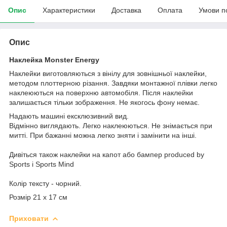
Опис
Характеристики
Доставка
Оплата
Умови п
Опис
Наклейка Monster Energy
Наклейки виготовляються з вінілу для зовнішньої наклейки,
методом плоттерною різання. Завдяки монтажної плівки легко
наклеюються на поверхню автомобіля. Після наклейки
залишається тільки зображення. Не якогось фону немає.
Надають машині ексклюзивний вид.
Відмінно виглядають. Легко наклеюються. Не знімається при
митті. При бажанні можна легко зняти і замінити на інші.
Дивіться також наклейки на капот або бампер produced by
Sports і Sports Mind
Колір тексту - чорний.
Розмір 21 х 17 см
Приховати