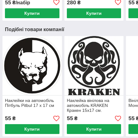
55
280
55
₴/набір
₴
Купити
Купити
Подібні товари компанії
Наклейки на автомобіль
Наклейка вінілова на
Віні
Пітбуль Pitbul 17 х 17 см
автомобіль KRAKEN
Монс
Кракен 15х17 см.
55
55
55
₴
₴
Купити
Купити