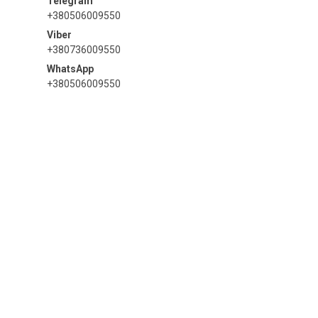
+380506009550
+380736009550
+380506009550