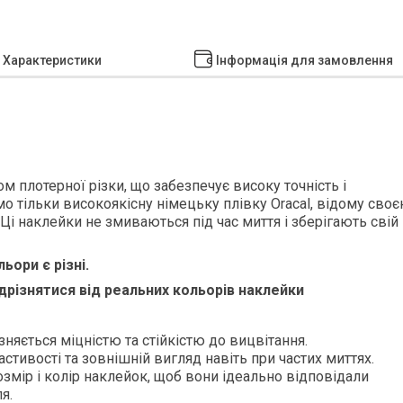
Характеристики
Інформація для замовлення
м плотерної різки, що забезпечує високу точність і
о тільки високоякісну німецьку плівку Oracal, відому сво
 Ці наклейки не змиваються під час миття і зберігають свій
ори є різні.
ідрізнятися від реальних кольорів наклейки
зняється міцністю та стійкістю до вицвітання.
стивості та зовнішній вигляд навіть при частих миттях.
змір і колір наклейок, щоб вони ідеально відповідали
я.