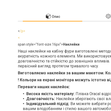
Опис
<
/p>
<
span style="font-size:16px">
Наклейки
Наші наклейки на кабіну фури виготовлені методо
акуратність кожного елемента. Ми використовуєм
довговічністю та стійкістю до зовнішніх впливів.
первісний вигляд протягом тривалого часу.
Виготовляємо наклейки за вашим макетом. Коль
! Кольори на екрані монітора можуть істотно в
Переваги наших наклейок:
Висока якість матеріалу:
Плівка Oracal відрі
Довговічність:
Наклейки зберігають свої вла
Індивідуальний підхід:
Ви можете вибрати ро
вашим вподобанням і стилю вашого автомобіл