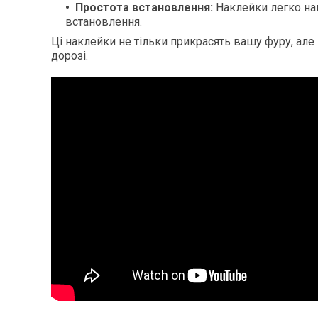
Простота встановлення:
Наклейки легко нан
встановлення.
Ці наклейки не тільки прикрасять вашу фуру, але й
дорозі.