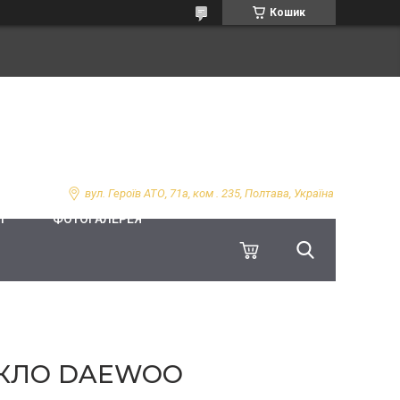
Кошик
вул. Героїв АТО, 71а, ком . 235, Полтава, Україна
І
ФОТОГАЛЕРЕЯ
СКЛО DAEWOO