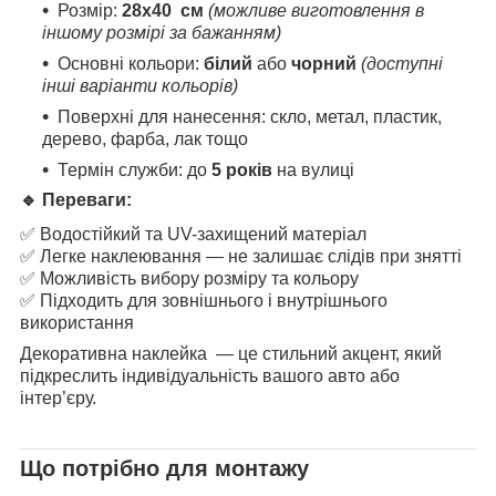
Розмір:
28х40
см
(можливе виготовлення в
іншому розмірі за бажанням)
Основні кольори:
білий
або
чорний
(доступні
інші варіанти кольорів)
Поверхні для нанесення: скло, метал, пластик,
дерево, фарба, лак тощо
Термін служби: до
5 років
на вулиці
🔹 Переваги:
✅ Водостійкий та UV-захищений матеріал
✅ Легке наклеювання — не залишає слідів при знятті
✅ Можливість вибору розміру та кольору
✅ Підходить для зовнішнього і внутрішнього
використання
Декоративна наклейка — це стильний акцент, який
підкреслить індивідуальність вашого авто або
інтер’єру.
Що потрібно для монтажу