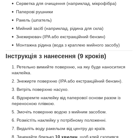
Серветка для очищення (наприклад, мікрофібра)
Паперові рушники
Ракель (шпатель)
Мийний засіб (наприклад, рідина для скла)
Знежирювач (IPA або екстракційний бензин)
Монтажна рідина (вода з краплею мийного засобу)
Інструкція з нанесення (9 кроків)
Ретельно вимийте поверхню, на яку буде наноситися
наклейка.
Знежирте поверхню (IPA або екстракційний бензин).
Витріть поверхню насухо.
Відокремте наклейку від паперової основи разом із
переносною плівкою.
Змочіть поверхню водою з мийним засобом.
Розмістіть наклейку у потрібному положенні.
Видаліть воду ракельом від центру до країв.
Зачекайте близько
10 хвилин
, щоб клей схопився.