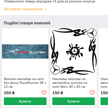
Повернення товару впродовж 14 днів за рахунок покупця
Всі умови повернення
Подібні товари компанії
Вінілові наклейки на скло
Наклейка вінілова на
Накл
без фону RaceRunner 98 х
автомобіль куточок на
авто
12 см
скло Merc 40 х 40 см
скло
250
150
150
₴
₴
Купити
Купити