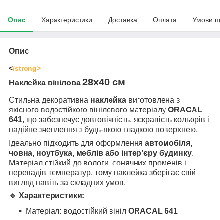
Опис
Характеристики
Доставка
Оплата
Умови п
Опис
<
/strong>
28х40 см
Наклейка вінілова
Стильна декоративна
наклейка
виготовлена з
якісного водостійкого вінілового матеріалу
ORACAL
641
, що забезпечує довговічність, яскравість кольорів і
надійне зчеплення з будь-якою гладкою поверхнею.
Ідеально підходить для оформлення
автомобіля,
човна, ноутбука, меблів або інтер’єру будинку
.
Матеріал стійкий до вологи, сонячних променів і
перепадів температур, тому наклейка зберігає свій
вигляд навіть за складних умов.
🔹 Характеристики:
Матеріал: водостійкий вініл
ORACAL 641