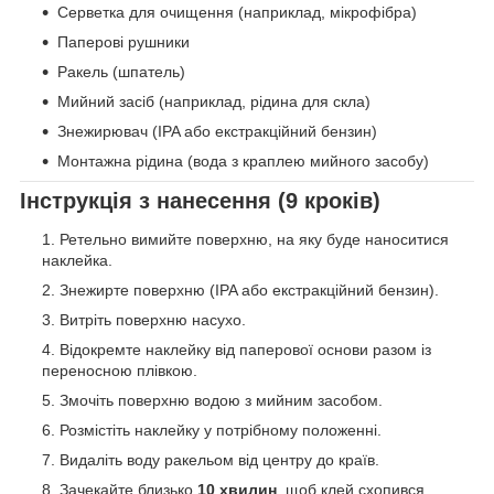
Серветка для очищення (наприклад, мікрофібра)
Паперові рушники
Ракель (шпатель)
Мийний засіб (наприклад, рідина для скла)
Знежирювач (IPA або екстракційний бензин)
Монтажна рідина (вода з краплею мийного засобу)
Інструкція з нанесення (9 кроків)
Ретельно вимийте поверхню, на яку буде наноситися
наклейка.
Знежирте поверхню (IPA або екстракційний бензин).
Витріть поверхню насухо.
Відокремте наклейку від паперової основи разом із
переносною плівкою.
Змочіть поверхню водою з мийним засобом.
Розмістіть наклейку у потрібному положенні.
Видаліть воду ракельом від центру до країв.
Зачекайте близько
10 хвилин
, щоб клей схопився.