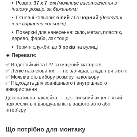
Розмір:
37 х 7
см
(можливе виготовлення в
іншому розмірі за бажанням)
Основні кольори:
білий
або
чорний
(доступні
інші варіанти кольорів)
Поверхні для нанесення: скло, метал, пластик,
дерево, фарба, лак тощо
Термін служби: до
5 років
на вулиці
🔹 Переваги:
✅ Водостійкий та UV-захищений матеріал
✅ Легке наклеювання — не залишає слідів при знятті
✅ Можливість вибору розміру та кольору
✅ Підходить для зовнішнього і внутрішнього
використання
Декоративна наклейка — це стильний акцент, який
підкреслить індивідуальність вашого авто або
інтер’єру.
Що потрібно для монтажу