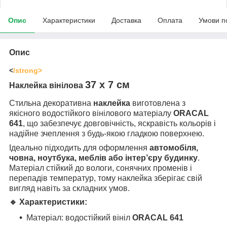
Опис
Характеристики
Доставка
Оплата
Умови п
Опис
<
/strong>
37 х 7 см
Наклейка вінілова
Стильна декоративна
наклейка
виготовлена з
якісного водостійкого вінілового матеріалу
ORACAL
641
, що забезпечує довговічність, яскравість кольорів і
надійне зчеплення з будь-якою гладкою поверхнею.
Ідеально підходить для оформлення
автомобіля,
човна, ноутбука, меблів або інтер’єру будинку
.
Матеріал стійкий до вологи, сонячних променів і
перепадів температур, тому наклейка зберігає свій
вигляд навіть за складних умов.
🔹 Характеристики:
Матеріал: водостійкий вініл
ORACAL 641