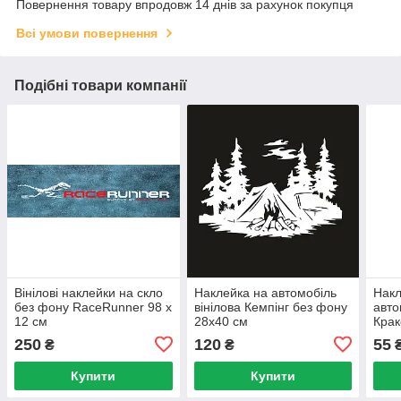
Повернення товару впродовж 14 днів за рахунок покупця
Всі умови повернення
Подібні товари компанії
Вінілові наклейки на скло
Наклейка на автомобіль
Накл
без фону RaceRunner 98 х
вінілова Кемпінг без фону
авт
12 см
28х40 см
Крак
250
120
55
₴
₴
Купити
Купити