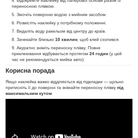
Відокремте наклейку від паперової основи разом із
переносною плівкою.
Змочіть поверхню водою з мийним засобом.
Розмістіть наклейку у потрібному положенні.
Видаліть воду ракельом від центру до країв.
Зачекайте близько
10 хвилин
, щоб клей схопився.
Акуратно зніміть переносну плівку. Повне
приклеювання відбувається протягом
24 годин
(у цей
час не рекомендується мийка авто).
Корисна порада
Якщо наклейка важко відділяється від підкладки — щільно
притисніть її до поверхні та знімайте переносну плівку
під
максимальним кутом
.