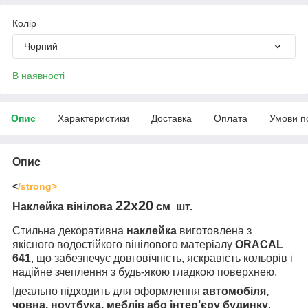
Колір
Чорний
В наявності
Опис
Характеристики
Доставка
Оплата
Умови п
Опис
<
/strong>
22х20
Наклейка вінілова
см шт.
Стильна декоративна
наклейка
виготовлена з
якісного водостійкого вінілового матеріалу
ORACAL
641
, що забезпечує довговічність, яскравість кольорів і
надійне зчеплення з будь-якою гладкою поверхнею.
Ідеально підходить для оформлення
автомобіля,
човна, ноутбука, меблів або інтер’єру будинку
.