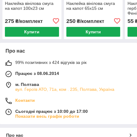
Наклейка вінілова смуга
Наклейка вінілова смуга
Накл
на капот 100х23 см
на капот 65х15 см
герб
Фені
275
250
55
₴/комплект
₴/комплект
Купити
Купити
Про нас
99% позитивних з 424 відгуків за рік
Працює з 08.06.2014
м. Полтава
вул. Героїв АТО, 71а, ком . 235, Полтава, Україна
Контакти
Сьогодні працює з 10:00 до 17:00
Показати весь графік роботи
Про нас