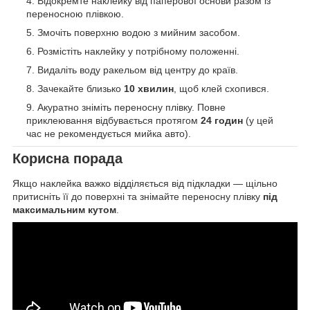
Відокремте наклейку від паперової основи разом із
переносною плівкою.
Змочіть поверхню водою з мийним засобом.
Розмістіть наклейку у потрібному положенні.
Видаліть воду ракельом від центру до країв.
Зачекайте близько
10 хвилин
, щоб клей схопився.
Акуратно зніміть переносну плівку. Повне
приклеювання відбувається протягом
24 годин
(у цей
час не рекомендується мийка авто).
Корисна порада
Якщо наклейка важко відділяється від підкладки — щільно
притисніть її до поверхні та знімайте переносну плівку
під
максимальним кутом
.