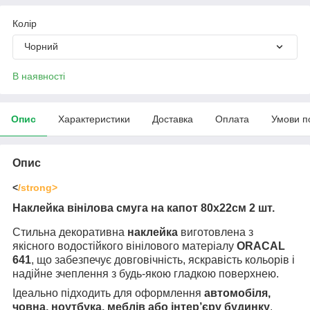
Колір
Чорний
В наявності
Опис
Характеристики
Доставка
Оплата
Умови п
Опис
<
/strong>
Наклейка вінілова смуга на капот
80х22
см 2 шт.
Стильна декоративна
наклейка
виготовлена з
якісного водостійкого вінілового матеріалу
ORACAL
641
, що забезпечує довговічність, яскравість кольорів і
надійне зчеплення з будь-якою гладкою поверхнею.
Ідеально підходить для оформлення
автомобіля,
човна, ноутбука, меблів або інтер’єру будинку
.