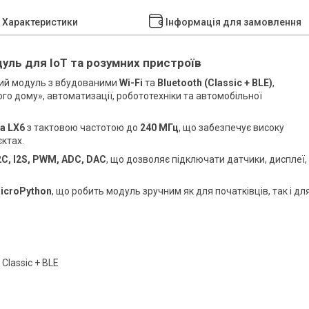
Характеристики
Інформація для замовлення
уль для IoT та розумних пристроїв
ий модуль з вбудованими
Wi-Fi
та
Bluetooth (Classic + BLE)
,
го дому», автоматизації, робототехніки та автомобільної
a LX6
з тактовою частотою до
240 МГц
, що забезпечує високу
єктах.
I2C, I2S, PWM, ADC, DAC
, що дозволяє підключати датчики, дисплеї,
icroPython
, що робить модуль зручним як для початківців, так і дл
 Classic + BLE