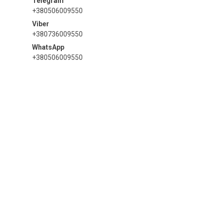
+380506009550
+380736009550
+380506009550