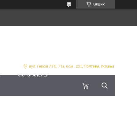
Кошик
вул. Героїв АТО, 71а, ком . 235, Полтава, Україна
І
ФОТОГАЛЕРЕЯ