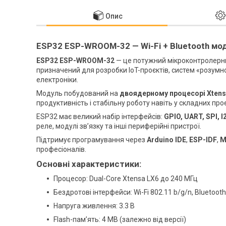
Опис
ESP32 ESP-WROOM-32 — Wi-Fi + Bluetooth мод
ESP32 ESP-WROOM-32
— це потужний мікроконтролерн
призначений для розробки IoT-проєктів, систем «розумно
електроніки.
Модуль побудований на
двоядерному процесорі Xtens
продуктивність і стабільну роботу навіть у складних про
ESP32 має великий набір інтерфейсів:
GPIO, UART, SPI, 
реле, модулі зв’язку та інші периферійні пристрої.
Підтримує програмування через
Arduino IDE
,
ESP-IDF
,
M
професіоналів.
Основні характеристики:
Процесор: Dual-Core Xtensa LX6 до 240 МГц
Бездротові інтерфейси: Wi-Fi 802.11 b/g/n, Bluetooth
Напруга живлення: 3.3 В
Flash-пам’ять: 4 MB (залежно від версії)