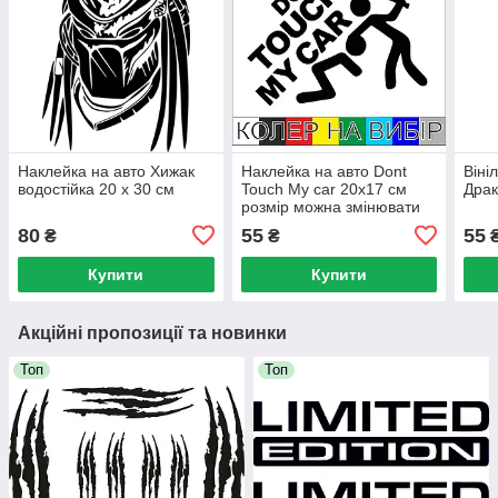
Наклейка на авто Хижак
Наклейка на авто Dont
Віні
водостійка 20 х 30 см
Touch My car 20х17 см
Драк
розмір можна змінювати
80
55
55
₴
₴
Купити
Купити
Акційні пропозиції та новинки
Топ
Топ