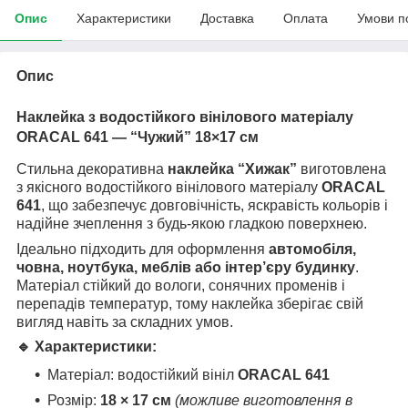
Опис
Характеристики
Доставка
Оплата
Умови п
Опис
Наклейка з водостійкого вінілового матеріалу
ORACAL 641 — “
Чужий
” 18×17 см
Стильна декоративна
наклейка “
Хижак
”
виготовлена
з якісного водостійкого вінілового матеріалу
ORACAL
641
, що забезпечує довговічність, яскравість кольорів і
надійне зчеплення з будь-якою гладкою поверхнею.
Ідеально підходить для оформлення
автомобіля,
човна, ноутбука, меблів або інтер’єру будинку
.
Матеріал стійкий до вологи, сонячних променів і
перепадів температур, тому наклейка зберігає свій
вигляд навіть за складних умов.
🔹 Характеристики:
Матеріал: водостійкий вініл
ORACAL 641
Розмір:
18 × 17 см
(можливе виготовлення в