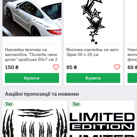
Наклейка вінілова на
Вінілова наклейка на авто
Накл
автомобіль "Полюби свою
Зірки 50 х 20 см
віні
долю" арабська 50х7 см 2
фону
шт. - розмір можна
150
85
60
₴
₴
змінити.
Купити
Купити
Акційні пропозиції та новинки
Топ
Топ