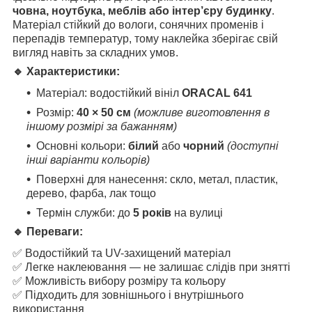
човна, ноутбука, меблів або інтер’єру будинку
.
Матеріал стійкий до вологи, сонячних променів і
перепадів температур, тому наклейка зберігає свій
вигляд навіть за складних умов.
🔹 Характеристики:
Матеріал: водостійкий вініл
ORACAL 641
Розмір:
40 × 50 см
(можливе виготовлення в
іншому розмірі за бажанням)
Основні кольори:
білий
або
чорний
(доступні
інші варіанти кольорів)
Поверхні для нанесення: скло, метал, пластик,
дерево, фарба, лак тощо
Термін служби: до
5 років
на вулиці
🔹 Переваги:
✅ Водостійкий та UV-захищений матеріал
✅ Легке наклеювання — не залишає слідів при знятті
✅ Можливість вибору розміру та кольору
✅ Підходить для зовнішнього і внутрішнього
використання