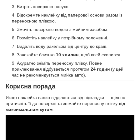
Витріть поверхню насухо.
Відокремте наклейку від паперової основи разом із
переносною плівкою.
Змочіть поверхню водою з мийним засобом.
Розмістіть наклейку у потрібному положенні.
Видаліть воду ракельом від центру до країв.
Зачекайте близько
10 хвилин
, щоб клей схопився.
Акуратно зніміть переносну плівку. Повне
приклеювання відбувається протягом
24 годин
(у цей
час не рекомендується мийка авто).
Корисна порада
Якщо наклейка важко відділяється від підкладки — щільно
притисніть її до поверхні та знімайте переносну плівку
під
максимальним кутом
.