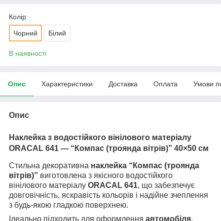
Колір
Чорний
Білий
В наявності
Опис
Характеристики
Доставка
Оплата
Умови п
Опис
Наклейка з водостійкого вінілового матеріалу
ORACAL 641 — “Компас (троянда вітрів)” 40×50 см
Стильна декоративна
наклейка “Компас (троянда
вітрів)”
виготовлена з якісного водостійкого
вінілового матеріалу
ORACAL 641
, що забезпечує
довговічність, яскравість кольорів і надійне зчеплення
з будь-якою гладкою поверхнею.
Ідеально підходить для оформлення
автомобіля,