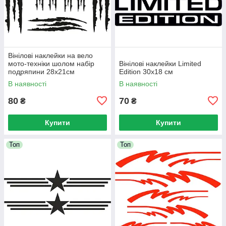
Вінілові наклейки на вело
мото-техніки шолом набір
Вінілові наклейки Limited
подряпини 28x21см
Edition 30x18 см
В наявності
В наявності
80
70
₴
₴
Купити
Купити
Топ
Топ