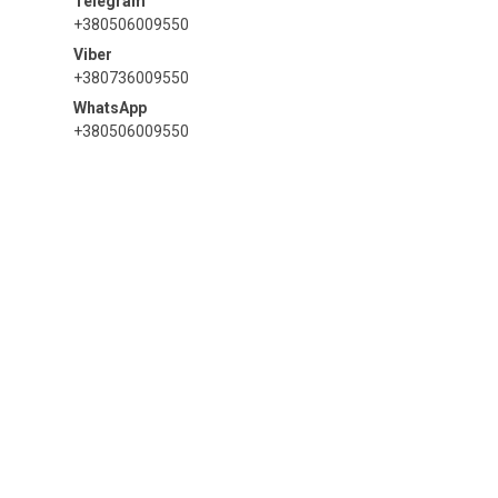
+380506009550
+380736009550
+380506009550