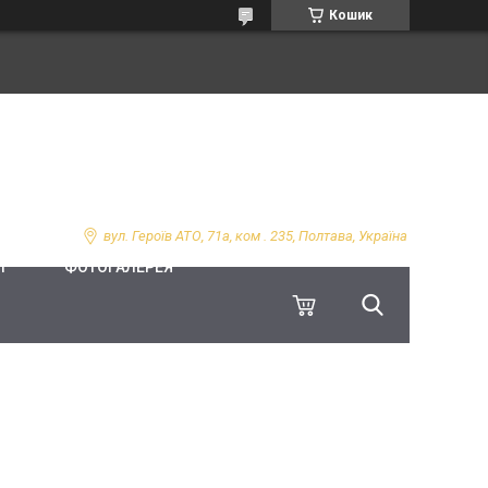
Кошик
вул. Героїв АТО, 71а, ком . 235, Полтава, Україна
І
ФОТОГАЛЕРЕЯ