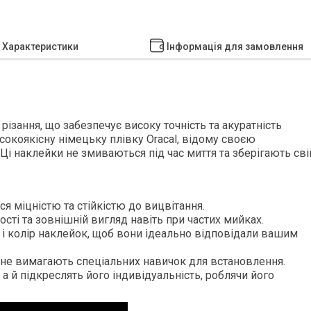
Характеристики
Інформація для замовлення
ізання, що забезпечує високу точність та акуратність
окоякісну німецьку плівку Oracal, відому своєю
 Ці наклейки не змиваються під час миття та зберігають сві
ься міцністю та стійкістю до вицвітання.
сті та зовнішній вигляд навіть при частих мийках.
 і колір наклейок, щоб вони ідеально відповідали вашим
і не вимагають спеціальних навичок для встановлення.
а й підкреслять його індивідуальність, роблячи його