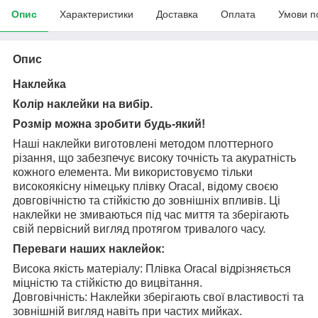
Опис
Характеристики
Доставка
Оплата
Умови п
Опис
Наклейка
Колір наклейки на вибір.
Розмір можна зробити будь-який!
Наші наклейки виготовлені методом плоттерного
різання, що забезпечує високу точність та акуратність
кожного елемента. Ми використовуємо тільки
високоякісну німецьку плівку Oracal, відому своєю
довговічністю та стійкістю до зовнішніх впливів. Ці
наклейки не змиваються під час миття та зберігають
свій первісний вигляд протягом тривалого часу.
Переваги наших наклейок:
Висока якість матеріалу: Плівка Oracal відрізняється
міцністю та стійкістю до вицвітання.
Довговічність: Наклейки зберігають свої властивості та
зовнішній вигляд навіть при частих мийках.