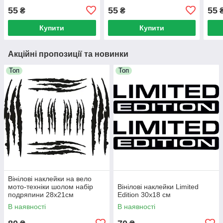
см
55
55
55
₴
₴
Купити
Купити
Акційні пропозиції та новинки
Топ
Топ
Вінілові наклейки на вело
мото-техніки шолом набір
Вінілові наклейки Limited
подряпини 28x21см
Edition 30x18 см
В наявності
В наявності