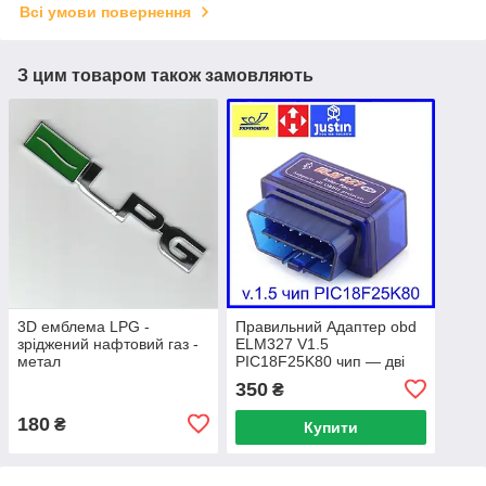
Всі умови повернення
З цим товаром також замовляють
3D емблема LPG -
Правильний Адаптер obd
зріджений нафтовий газ -
ELM327 V1.5
метал
PIC18F25K80 чип — дві
плати Гарантія
350
₴
повернення
180
₴
Купити