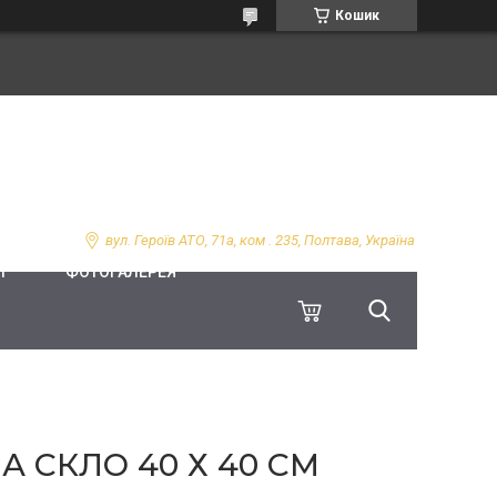
Кошик
вул. Героїв АТО, 71а, ком . 235, Полтава, Україна
І
ФОТОГАЛЕРЕЯ
А СКЛО 40 Х 40 СМ