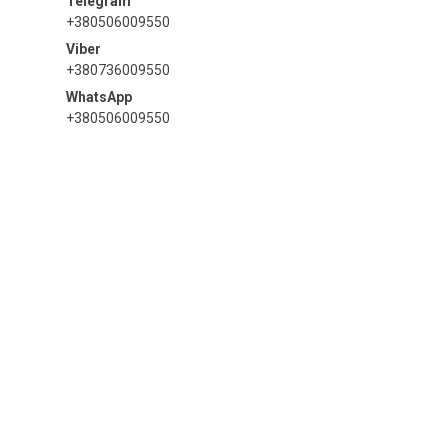
+380506009550
+380736009550
+380506009550