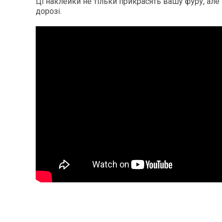
Ці наклейки не тільки прикрасять вашу фуру, але й
дорозі.