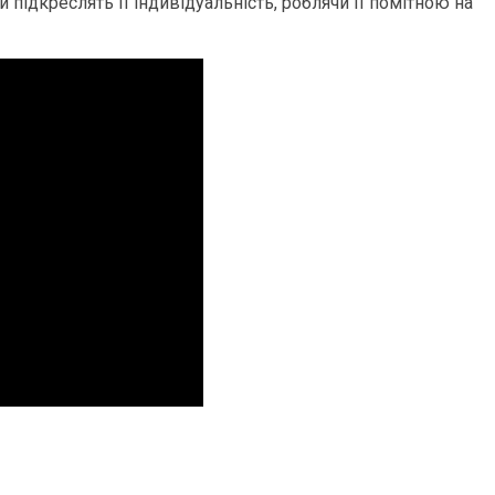
 підкреслять її індивідуальність, роблячи її помітною на