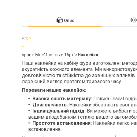
Опис
<
/p>
<
span style="font-size:16px">
Наклейки
Наші наклейки на кабіну фури виготовлені методо
акуратність кожного елемента. Ми використовуєм
довговічністю та стійкістю до зовнішніх впливів.
первісний вигляд протягом тривалого часу.
Переваги наших наклейок:
Висока якість матеріалу:
Плівка Oracal відрі
Довговічність:
Наклейки зберігають свої вла
Індивідуальний підхід:
Ви можете вибрати ро
вашим вподобанням і стилю вашого автомобіл
Простота встановлення:
Наклейки легко нан
встановлення.