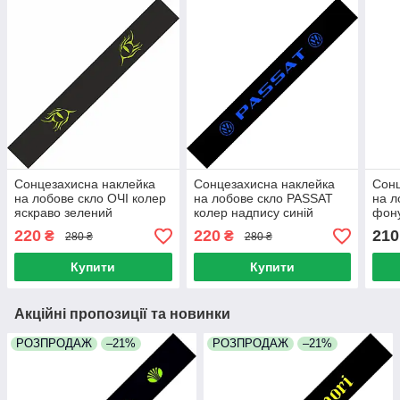
Сонцезахисна наклейка
Сонцезахисна наклейка
Сонц
на лобове скло ОЧІ колер
на лобове скло PASSAT
на л
яскраво зелений
колер надпису синій
фон
220
220
210
₴
₴
280 ₴
280 ₴
Купити
Купити
Акційні пропозиції та новинки
РОЗПРОДАЖ
–21%
РОЗПРОДАЖ
–21%