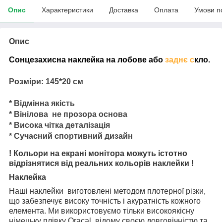
Опис
Характеристики
Доставка
Оплата
Умови п
Опис
Сонцезахисна наклейка на лобове або
заднє с
кло.
Розміри: 145*20 см
* Відмінна якість
* Вінілова не прозора основа
* Висока чітка деталізація
* Сучасний спортивний дизайн
! Кольори на екрані монітора можуть істотно
відрізнятися від реальних кольорів наклейки !
Наклейка
Наші наклейки виготовлені методом плотерної різки,
що забезпечує високу точність і акуратність кожного
елемента. Ми використовуємо тільки високоякісну
німецьку плівку Oracal, відому своєю довговічністю та