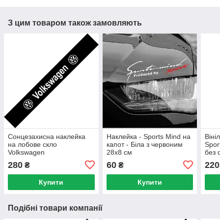
З цим товаром також замовляють
Сонцезахисна наклейка
Наклейка - Sports Mind на
Віні
на лобове скло
капот - Біла з червоним
Spor
Volkswagen
28х8 см
без 
280
60
220
₴
₴
Купити
Купити
Подібні товари компанії