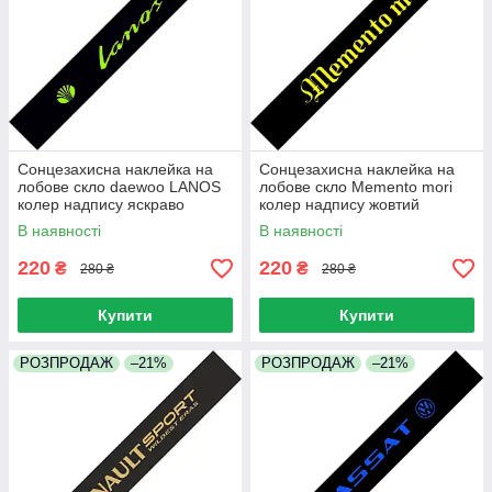
Сонцезахисна наклейка на
Сонцезахисна наклейка на
лобове скло daewoo LANOS
лобове скло Memento mori
колер надпису яскраво
колер надпису жовтий
зелений
В наявності
В наявності
220
220
₴
₴
280 ₴
280 ₴
Купити
Купити
РОЗПРОДАЖ
–21%
РОЗПРОДАЖ
–21%