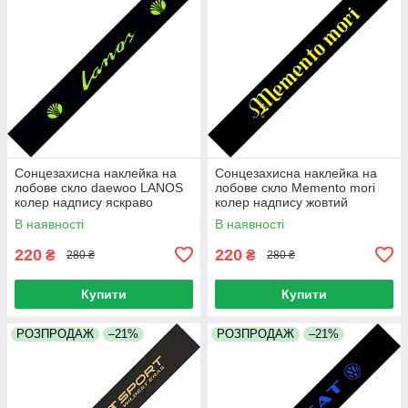
Сонцезахисна наклейка на
Сонцезахисна наклейка на
лобове скло daewoo LANOS
лобове скло Memento mori
колер надпису яскраво
колер надпису жовтий
зелений
В наявності
В наявності
220
220
₴
₴
280 ₴
280 ₴
Купити
Купити
РОЗПРОДАЖ
–21%
РОЗПРОДАЖ
–21%