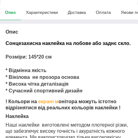
Опис
Характеристики
Доставка
Оплата
Умови п
Опис
Сонцезахисна наклейка на лобове або заднє скло.
Розміри: 145*20 см
* Відмінна якість
* Вінілова не прозора основа
* Висока чітка деталізація
* Сучасний спортивний дизайн
! Кольори на
екрані м
онітора можуть істотно
відрізнятися від реальних кольорів наклейки !
Наклейка
Наші наклейки виготовлені методом плотерної різки,
що забезпечує високу точність і акуратність кожного
елемента. Ми використовуємо тільки високоякісну