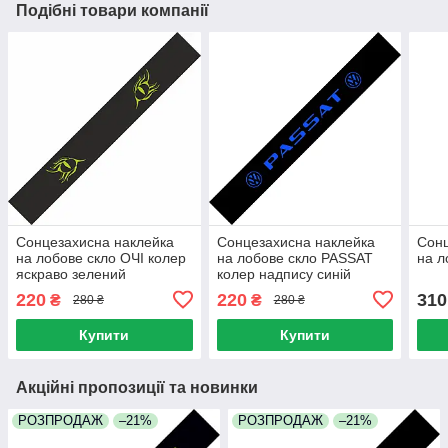
Подібні товари компанії
Сонцезахисна наклейка
Сонцезахисна наклейка
Сонц
на лобове скло ОЧІ колер
на лобове скло PASSAT
на л
яскраво зелений
колер надпису синій
220
220
310
₴
₴
280 ₴
280 ₴
Купити
Купити
Акційні пропозиції та новинки
РОЗПРОДАЖ
–21%
РОЗПРОДАЖ
–21%