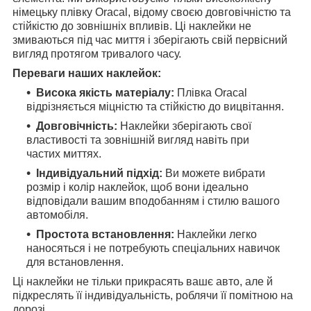
німецьку плівку Oracal, відому своєю довговічністю та
стійкістю до зовнішніх впливів. Ці наклейки не
змиваються під час миття і зберігають свій первісний
вигляд протягом тривалого часу.
Переваги наших наклейок:
Висока якість матеріалу:
Плівка Oracal
відрізняється міцністю та стійкістю до вицвітання.
Довговічність:
Наклейки зберігають свої
властивості та зовнішній вигляд навіть при
частих миттях.
Індивідуальний підхід:
Ви можете вибрати
розмір і колір наклейок, щоб вони ідеально
відповідали вашим вподобанням і стилю вашого
автомобіля.
Простота встановлення:
Наклейки легко
наносяться і не потребують спеціальних навичок
для встановлення.
Ці наклейки не тільки прикрасять вашє авто, але й
підкреслять її індивідуальність, роблячи її помітною на
дорозі.