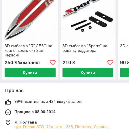
3D емблема "R" ЛЕЗО на
3D емблема "Sports" на
3D е
крило: комплект 2шт -
решітку радіатора
червоні
250
210
90
₴/комплект
₴
Купити
Купити
Про нас
99% позитивних з 424 відгуків за рік
Працює з 08.06.2014
м. Полтава
вул. Героїв АТО, 71а, ком . 235, Полтава, Україна