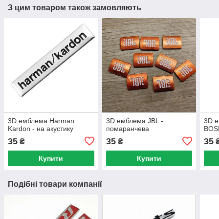
З цим товаром також замовляють
3D емблема Harman
3D емблема JBL -
3D 
Kardon - на акустику
помаранчева
BOS
35
35
35
₴
₴
Купити
Купити
Подібні товари компанії