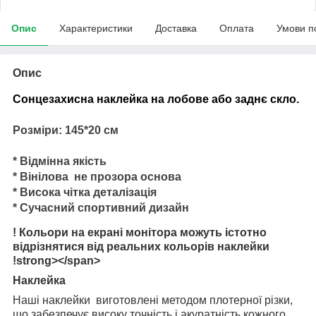
Опис
Характеристики
Доставка
Оплата
Умови п
Опис
Сонцезахисна наклейка на лобове або заднє скло.
Розміри: 145*20 см
* Відмінна якість
* Вінілова не прозора основа
* Висока чітка деталізація
* Сучасний спортивний дизайн
! Кольори на екрані монітора можуть істотно
відрізнятися від реальних кольорів наклейки
!strong></span>
Наклейка
Наші наклейки виготовлені методом плотерної різки,
що забезпечує високу точність і акуратність кожного