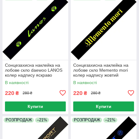
Сонцезахисна наклейка на
Сонцезахисна наклейка на
лобове скло daewoo LANOS
лобове скло Memento mori
колер надпису яскраво
колер надпису жовтий
зелений
В наявності
В наявності
220
220
₴
₴
280 ₴
280 ₴
Купити
Купити
РОЗПРОДАЖ
–21%
РОЗПРОДАЖ
–21%