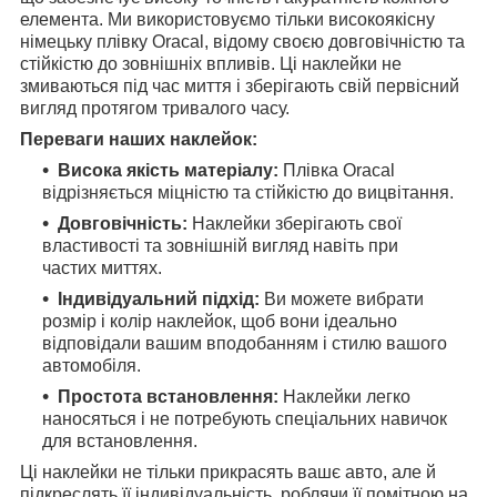
елемента. Ми використовуємо тільки високоякісну
німецьку плівку Oracal, відому своєю довговічністю та
стійкістю до зовнішніх впливів. Ці наклейки не
змиваються під час миття і зберігають свій первісний
вигляд протягом тривалого часу.
Переваги наших наклейок:
Висока якість матеріалу:
Плівка Oracal
відрізняється міцністю та стійкістю до вицвітання.
Довговічність:
Наклейки зберігають свої
властивості та зовнішній вигляд навіть при
частих миттях.
Індивідуальний підхід:
Ви можете вибрати
розмір і колір наклейок, щоб вони ідеально
відповідали вашим вподобанням і стилю вашого
автомобіля.
Простота встановлення:
Наклейки легко
наносяться і не потребують спеціальних навичок
для встановлення.
Ці наклейки не тільки прикрасять вашє авто, але й
підкреслять її індивідуальність, роблячи її помітною на