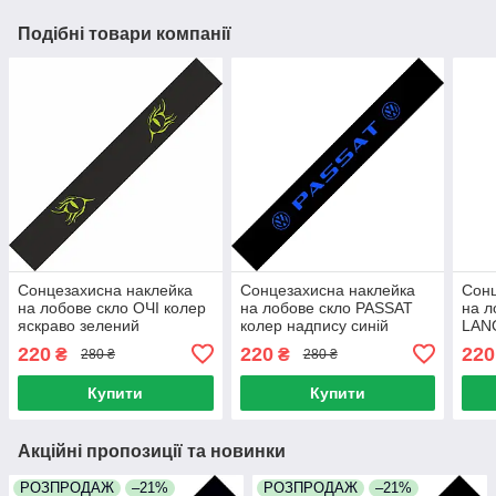
Подібні товари компанії
Сонцезахисна наклейка
Сонцезахисна наклейка
Сонц
на лобове скло ОЧІ колер
на лобове скло PASSAT
на л
яскраво зелений
колер надпису синій
LAN
яскр
220
220
220
₴
₴
280 ₴
280 ₴
Купити
Купити
Акційні пропозиції та новинки
РОЗПРОДАЖ
–21%
РОЗПРОДАЖ
–21%