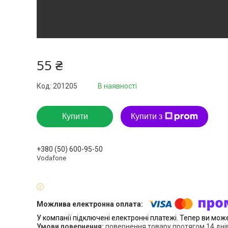
55 ₴
Код:
201205
В наявності
Купити
Купити з
+380 (50) 600-95-50
Vodafone
У компанії підключені електронні платежі. Тепер ви мож
повернення товару протягом 14 дні