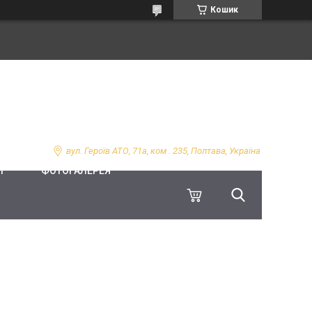
Кошик
вул. Героїв АТО, 71а, ком . 235, Полтава, Україна
І
ФОТОГАЛЕРЕЯ