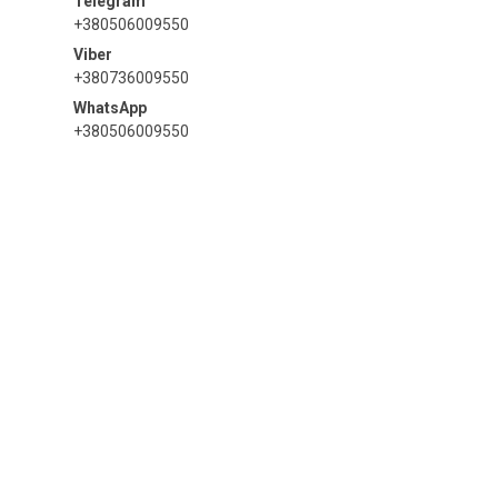
+380506009550
+380736009550
+380506009550