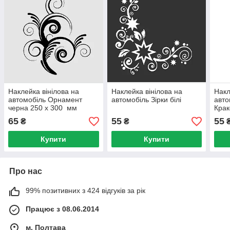
Наклейка вінілова на
Наклейка вінілова на
Накл
автомобіль Орнамент
автомобіль Зірки білі
авт
черна 250 х 300 мм
Крак
65
55
55
₴
₴
Купити
Купити
Про нас
99% позитивних з 424 відгуків за рік
Працює з 08.06.2014
м. Полтава