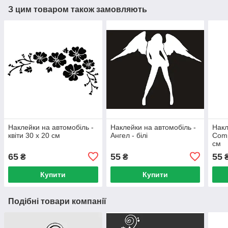
З цим товаром також замовляють
Наклейки на автомобіль -
Наклейки на автомобіль -
Накл
квіти 30 х 20 см
Ангел - білі
Comp
см
65
55
55
₴
₴
Купити
Купити
Подібні товари компанії