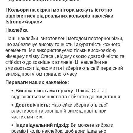
! Кольори на екрані монітора можуть істотно
відрізнятися від реальних кольорів наклейки
!strong></span>
Наклейка
Наші наклейки виготовлені методом плотерної різки,
що забезпечує високу точність і акуратність кожного
елемента. Ми використовуємо тільки високоякісну
німецьку плівку Oracal, відому своєю довговічністю та
стійкістю до зовнішніх впливів. Ці наклейки не
змиваються під час миття і зберігають свій первісний
вигляд протягом тривалого часу.
Переваги наших наклейок:
Висока якість матеріалу:
Плівка Oracal
відрізняється міцністю та стійкістю до вицвітання.
Довговічність:
Наклейки зберігають свої
властивості та зовнішній вигляд навіть при
частих миттях.
Індивідуальний підхід:
Ви можете вибрати
розмір і колір наклейок, щоб вони ідеально