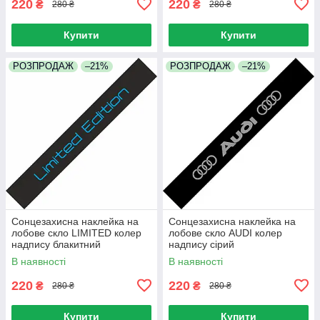
220
220
₴
₴
280 ₴
280 ₴
Купити
Купити
РОЗПРОДАЖ
–21%
РОЗПРОДАЖ
–21%
Сонцезахисна наклейка на
Сонцезахисна наклейка на
лобове скло LIMITED колер
лобове скло AUDI колер
надпису блакитний
надпису сірий
В наявності
В наявності
220
220
₴
₴
280 ₴
280 ₴
Купити
Купити