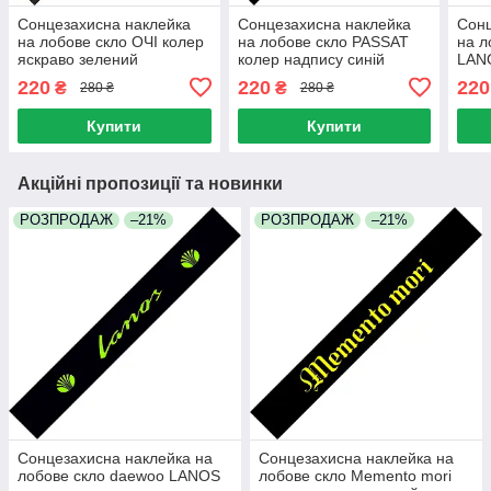
Сонцезахисна наклейка
Сонцезахисна наклейка
Сонц
на лобове скло ОЧІ колер
на лобове скло PASSAT
на л
яскраво зелений
колер надпису синій
LAN
яскр
220
220
220
₴
₴
280 ₴
280 ₴
Купити
Купити
Акційні пропозиції та новинки
РОЗПРОДАЖ
–21%
РОЗПРОДАЖ
–21%
Сонцезахисна наклейка на
Сонцезахисна наклейка на
лобове скло daewoo LANOS
лобове скло Memento mori