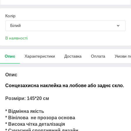
Колір
Білий
В наявності
Опис
Характеристики
Доставка
Оплата
Умови п
Опис
Сонцезахисна наклейка на лобове або заднє скло.
Розміри: 145*20 см
* Відмінна якість
* Вінілова не прозора основа
* Висока чітка деталізація
* Сучасний спортивний дизайн