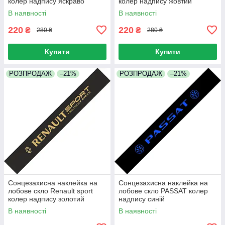
колер надпису яскраво
колер надпису жовтий
зелений
В наявності
В наявності
220
220
₴
₴
280 ₴
280 ₴
Купити
Купити
РОЗПРОДАЖ
–21%
РОЗПРОДАЖ
–21%
Сонцезахисна наклейка на
Сонцезахисна наклейка на
лобове скло Renault sport
лобове скло PASSAT колер
колер надпису золотий
надпису синій
В наявності
В наявності