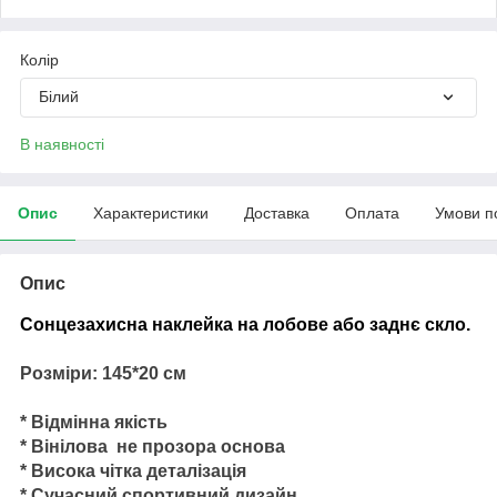
Колір
Білий
В наявності
Опис
Характеристики
Доставка
Оплата
Умови п
Опис
Сонцезахисна наклейка на лобове або заднє скло.
Розміри: 145*20 см
* Відмінна якість
* Вінілова не прозора основа
* Висока чітка деталізація
* Сучасний спортивний дизайн