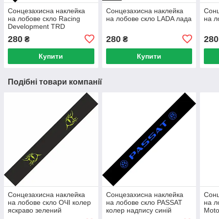
Сонцезахисна наклейка
Сонцезахисна наклейка
Сонц
на лобове скло Racing
на лобове скло LADA лада
на л
Development TRD
280
280
280
₴
₴
Купити
Купити
Подібні товари компанії
Сонцезахисна наклейка
Сонцезахисна наклейка
Сонц
на лобове скло ОЧІ колер
на лобове скло PASSAT
на л
яскраво зелений
колер надпису синій
Moto
line