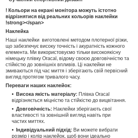
! Кольори на екрані монітора можуть істотно
відрізнятися від реальних кольорів наклейки
!strong></span>
Наклейка
Наші наклейки виготовлені методом плотерної різки,
що забезпечує високу точність і акуратність кожного
елемента. Ми використовуємо тільки високоякісну
німецьку плівку Oracal, відому своєю довговічністю та
стійкістю до зовнішніх впливів. Ці наклейки не
змиваються під час миття і зберігають свій первісний
вигляд протягом тривалого часу.
Переваги наших наклейок:
Висока якість матеріалу:
Плівка Oracal
відрізняється міцністю та стійкістю до вицвітання.
Довговічність:
Наклейки зберігають свої
властивості та зовнішній вигляд навіть при
частих миттях.
Індивідуальний підхід:
Ви можете вибрати
розмір і колір наклейок, щоб вони ідеально