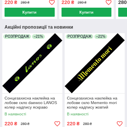
220
220
280
₴
₴
280 ₴
280 ₴
Купити
Купити
Акційні пропозиції та новинки
РОЗПРОДАЖ
–21%
РОЗПРОДАЖ
–21%
Сонцезахисна наклейка на
Сонцезахисна наклейка на
лобове скло daewoo LANOS
лобове скло Memento mori
колер надпису яскраво
колер надпису жовтий
зелений
В наявності
В наявності
220
220
₴
₴
280 ₴
280 ₴