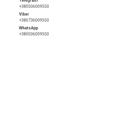
+380506009550
+380736009550
+380506009550