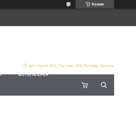
Кошик
вул. Героїв АТО, 71а, ком . 235, Полтава, Україна
І
ФОТОГАЛЕРЕЯ