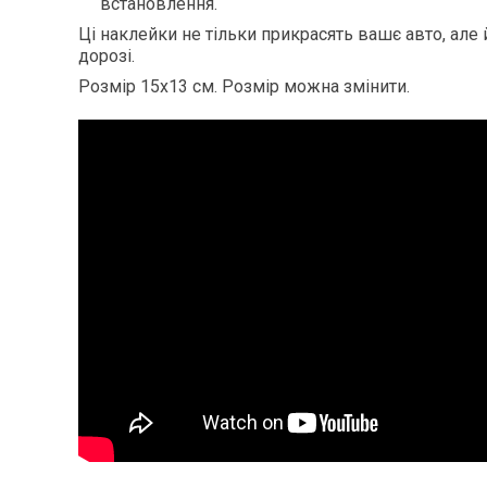
встановлення.
Ці наклейки не тільки прикрасять вашє авто, але й
дорозі.
Розмір 15х13 см. Розмір можна змінити.