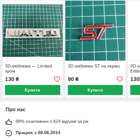
3D-емблема — Limited
3D емблема ST на кермо
3D е
хром
Edit
130
90
130
₴
₴
Купити
Купити
Про нас
99% позитивних з 424 відгуків за рік
Працює з 08.06.2014