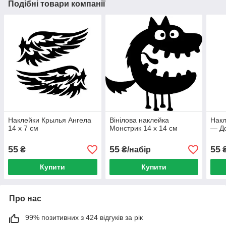
Подібні товари компанії
Наклейки Крылья Ангела
Вінілова наклейка
Накл
14 х 7 см
Монстрик 14 х 14 см
— Д
55
55
55
₴
₴/набір
Купити
Купити
Про нас
99% позитивних з 424 відгуків за рік