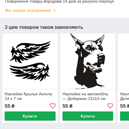
Повернення товару впродовж 14 днів за рахунок покупця
Всі умови повернення
З цим товаром також замовляють
Наклейки Крылья Ангела
Наклейки на автомобіль
Накл
14 х 7 см
— Доберман 22х14 см
Дити
55
55
55
₴
₴
Купити
Купити