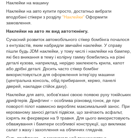
Наклейки на машину
Наклейки на авто купити просто, достатньо вибрати
вподобані стікери з розділу
"Наклейки"
Оформити
замовлення.
Наклейки на авто як вид автотюнінгу.
Сучасний розвиток автомобільного стікер бомбінга почалося
з ентузіастів, яким набридли звичайні наклейки. У справу
пішли будь JDM наклейки, у тому числі і наклейки на бампер,
які без вникання в тему і колірну гамму бомбились на різні
деталі кузова, наприклад, нерідко заклеюють крила, капот
або дрібні деталі. Досить часто стікер бомбінг
використовується для оформлення інтер'єру машини
(центральна консоль, обід прибирання, кермо, панелі
дверей, накладки стійок даху).
Наклейки для авто, зобов'язані своєю появою руху токійських
дрифтерів. Дрифтинг – особлива різновид гонок, де при
повороті пілот навмисно виробляє максимальний занос. При
керованому заносі деталі підвіски, що зачіпають асфальт,
іскрять як феєрверки на 9 травня. Для цього використовують
обважування і бампери особливої конструкції, що викликає
салат з жаху і захоплення на обличчях глядачів.