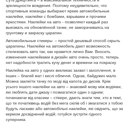
Суть дрифтинга – в максимальной техничности и
зрелищности вождения. Поэтому неудивительно, что
спортивные команды выбирают яркие автомобильные
наклейки, наклейки с бомбами, взрывами и прочими
яркостями. Наклейки на авто - позволяют каждый раз
выезжать на обновлённой тачке, не заморачиваясь на
грунтовку и закраску царапин.
Автомобильные стикеры – простой дешевый способ скрыть
царапины. Наклейки на автомобиль дают возможность
стилизовать авто так, как нравится лично Вам. Вносить
изменения наклейками в дизайн авто очень просто, теперь
нет надобности тратить кучу денег и времени на покраску.
Наклейка на авто у одних викликає захват і захоплення, в
інших – благий мат і кислі обличчя. Однак, байдужих мало.
Можна заклеїти тачку по моді від капота до дисків. Крім
усього іншого наклейки на авто – знаковий мову між водіями,
які люблять дати джазу і позмагатися один з одним;
починаючи від класики – стікери, дають знати тим, хто в темі,
що ти початківець водій без мега скілів об і змагатися з тобою
будуть ласкаво або автомобільні наклейки, які свідчить, що за
кермом досвідчений водій; готуйся зустріти гідного
суперника.