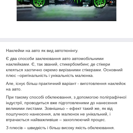
Наклейки на авто як вид автотюнінгу.
Є два способи заклеювання авто автомобільними
наклейками. Є, так званий, стикербомбинг, де стікери
клеяться хаотично окремо вирізаними стікерами. Основний
плюс –оригінальність і унікальність малюнка.
Але, існує більш практичний варіант - виготовлення наклейок
на авто.
При такому способі обклеювання, з допомогою поліграфічної
індустрії, проводиться вже підготовленими до нанесення
великими листами. Зовнішньо – ефект такий же, як від
поштучного нанесення, але малюнок не унікальний, і
втрачається найважливіше – захоплюючий процес.
З плюсів – швидкість і більш високу якість обклеювання.